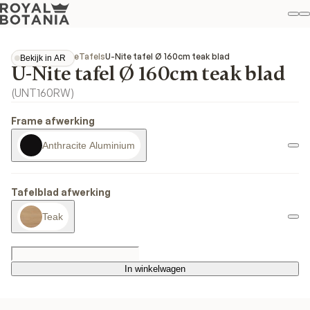
Mi
Z
Fav
Collecties
U-Nite
Tafels
U-Nite tafel Ø 160cm teak blad
Bekijk in AR
U-Nite tafel Ø 160cm teak blad
Bekijk in AR
(
UNT160RW
)
Frame afwerking
Anthracite Aluminium
Tafelblad afwerking
Teak
In winkelwagen
In winkelwagen