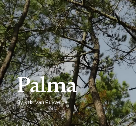
Palma
By Kris Van Puyvelde