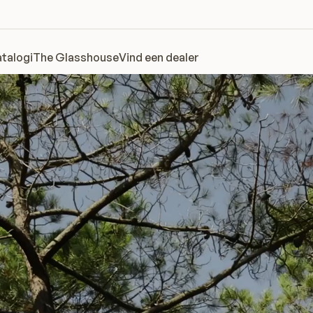
talogi
The Glasshouse
Vind een dealer