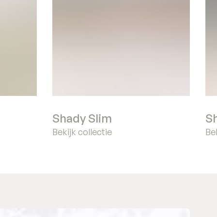
Shady Slim
S
Bekijk collectie
Bek