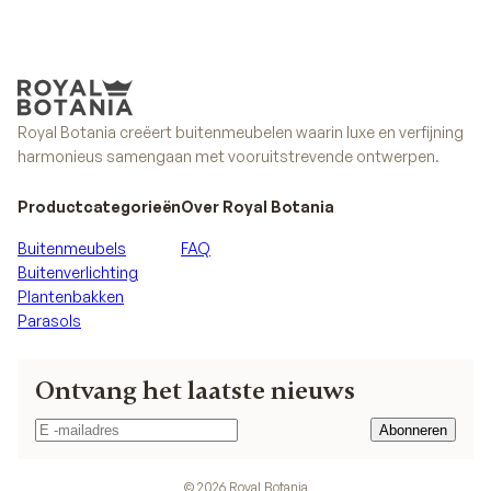
Ontdek de collectie
Alle collecties
Royal Botania creëert buitenmeubelen waarin luxe en verfijning
harmonieus samengaan met vooruitstrevende ontwerpen.
Productcategorieën
Over Royal Botania
Buitenmeubels
FAQ
Buitenverlichting
Plantenbakken
Parasols
Ontvang het laatste nieuws
Abonneren
Abonneren
©
2026
Royal Botania