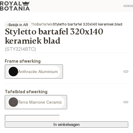
Mi
Z
Fav
Collecties
Styletto
Bartafels
Styletto bartafel 320x140 keramiek blad
Bekijk in AR
Styletto bartafel 320x140
Bekijk in AR
keramiek blad
(
STY3214BTC
)
Frame afwerking
Anthracite Aluminium
Tafelblad afwerking
Terra Marrone Ceramic
In winkelwagen
In winkelwagen