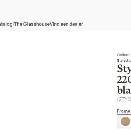
talogi
The Glasshouse
Vind een dealer
Collecti
Styletto
Sty
22
bl
(
STY2
Frame