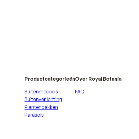
Productcategorieën
Over Royal Botania
Buitenmeubels
FAQ
Buitenverlichting
Plantenbakken
Parasols