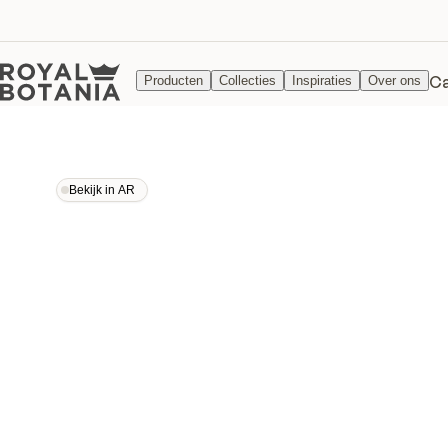
Ca
Producten
Collecties
Inspiraties
Over ons
Bekijk in AR
Bekijk in AR