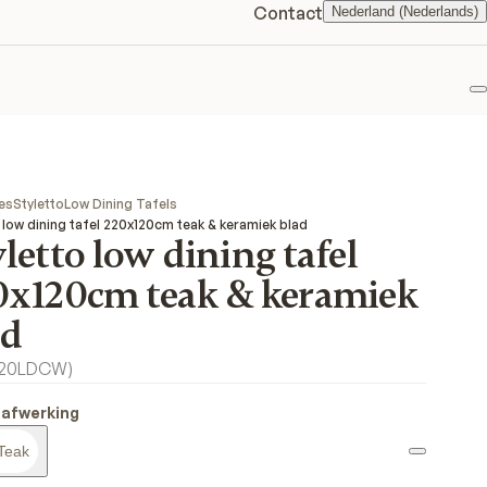
Contact
Nederland (Nederlands)
F
es
Styletto
Low Dining Tafels
 low dining tafel 220x120cm teak & keramiek blad
letto low dining tafel
0x120cm teak & keramiek
ad
20LDCW
)
 afwerking
Teak