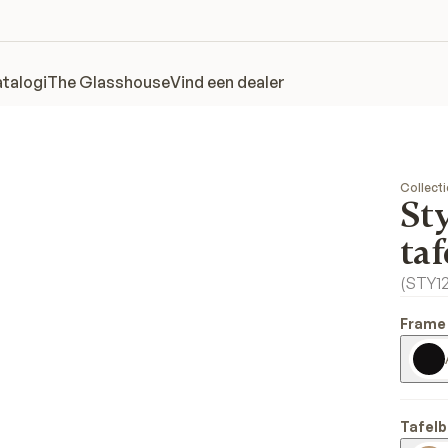
talogi
The Glasshouse
Vind een dealer
Collecti
St
taf
(
STY1
Frame
Tafelb