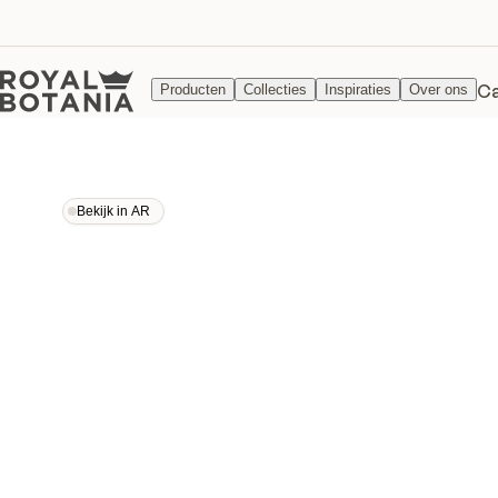
Ca
Producten
Collecties
Inspiraties
Over ons
Bekijk in AR
Bekijk in AR