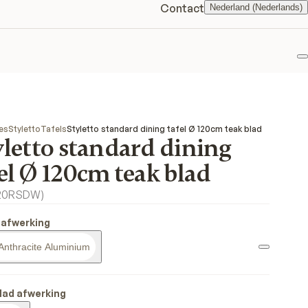
Contact
Nederland (Nederlands)
F
es
Styletto
Tafels
Styletto standard dining tafel Ø 120cm teak blad
yletto standard dining
el Ø 120cm teak blad
20RSDW
)
 afwerking
Anthracite Aluminium
lad afwerking