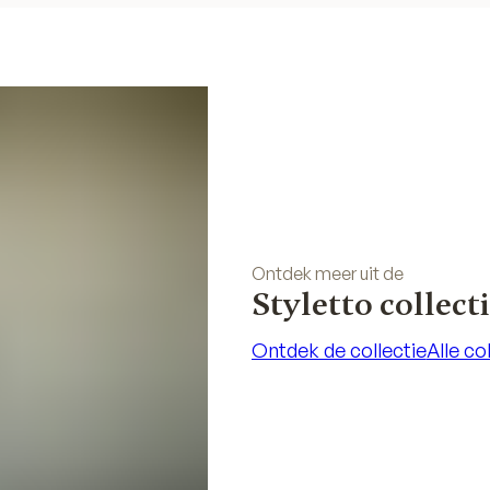
Ontdek meer uit de
Styletto collect
Ontdek de collectie
Alle co
Ontdek de collectie
Alle co