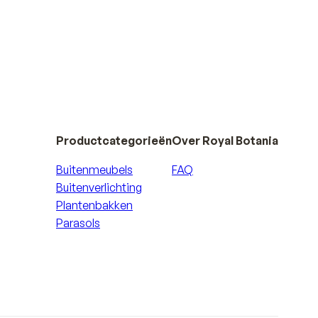
Productcategorieën
Over Royal Botania
Buitenmeubels
FAQ
Buitenverlichting
Plantenbakken
Parasols