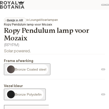
Mi
Z
Fav
Collecties
Mozaix Lounge
Vloerlampen
Bekijk in AR
Bekijk in AR
Ropy Pendulum lamp voor Mozaix
Ropy Pendulum lamp voor
Mozaix
(
RPYPM
)
Solar powered.
Frame afwerking
Bronze Coated steel
Vezel kleur
Bronze Polyolefin