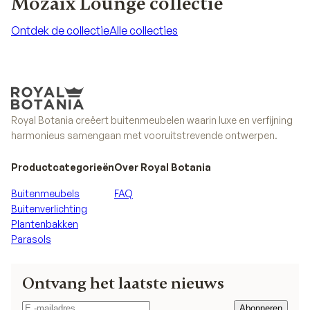
Mozaix Lounge collectie
Ontdek de collectie
Alle collecties
Ontdek de collectie
Alle collecties
Royal Botania creëert buitenmeubelen waarin luxe en verfijning
harmonieus samengaan met vooruitstrevende ontwerpen.
Productcategorieën
Over Royal Botania
Buitenmeubels
FAQ
Buitenverlichting
Plantenbakken
Parasols
Ontvang het laatste nieuws
Abonneren