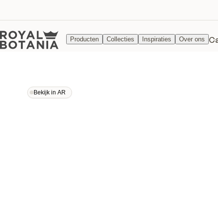
Ca
Producten
Collecties
Inspiraties
Over ons
Bekijk in AR
Bekijk in AR