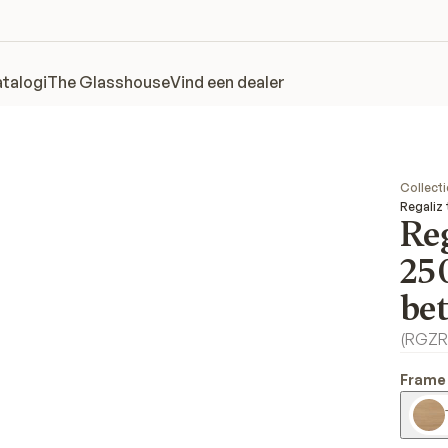
talogi
The Glasshouse
Vind een dealer
Collecti
Regaliz
Reg
25
be
(
RGZR
Frame