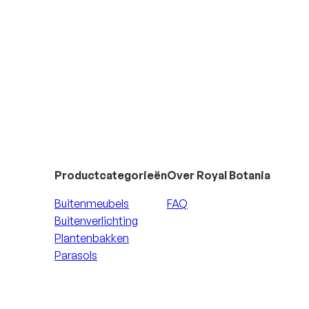
Productcategorieën
Over Royal Botania
Buitenmeubels
FAQ
Buitenverlichting
Plantenbakken
Parasols