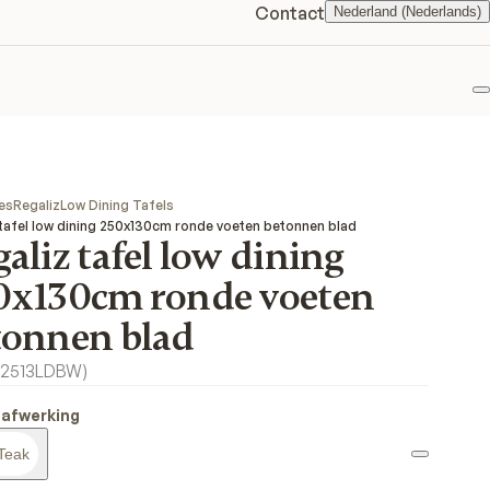
Contact
Nederland (Nederlands)
F
es
Regaliz
Low Dining Tafels
 tafel low dining 250x130cm ronde voeten betonnen blad
aliz tafel low dining
0x130cm ronde voeten
tonnen blad
2513LDBW
)
 afwerking
Teak