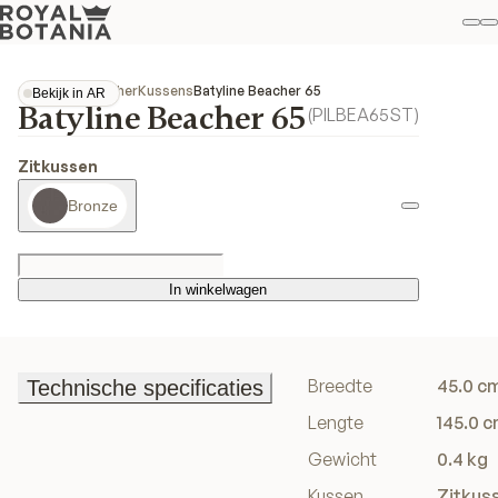
Mi
Z
Fav
Collecties
Beacher
Kussens
Batyline Beacher 65
Bekijk in AR
Batyline Beacher 65
Bekijk in AR
(
PILBEA65ST
)
Zitkussen
Bronze
In winkelwagen
In winkelwagen
Breedte
45.0 c
Technische specificaties
Technische specificaties
Lengte
145.0 
Gewicht
0.4 kg
Kussen
Zitkus