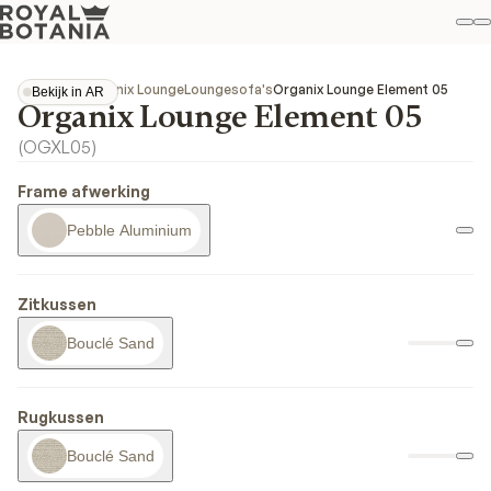
Mi
Z
Fav
Collecties
Organix Lounge
Loungesofa's
Organix Lounge Element 05
Bekijk in AR
Organix Lounge Element 05
Bekijk in AR
(
OGXL05
)
Frame afwerking
Pebble Aluminium
Zitkussen
Bouclé Sand
Rugkussen
Bouclé Sand