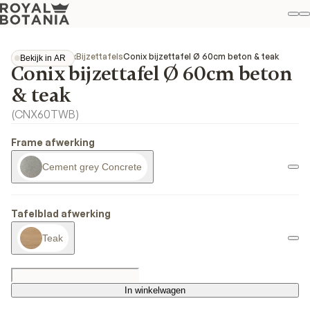
Mi
Z
Fav
Collecties
Conix
Bijzettafels
Conix bijzettafel Ø 60cm beton & teak
Bekijk in AR
Conix bijzettafel Ø 60cm beton
Bekijk in AR
& teak
(
CNX60TWB
)
Frame afwerking
Cement grey Concrete
Tafelblad afwerking
Teak
In winkelwagen
In winkelwagen