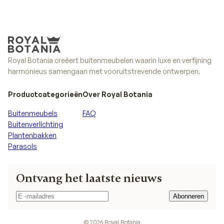
Ontdek de collectie
Alle collecties
Royal Botania creëert buitenmeubelen waarin luxe en verfijning
harmonieus samengaan met vooruitstrevende ontwerpen.
Productcategorieën
Over Royal Botania
Buitenmeubels
FAQ
Buitenverlichting
Plantenbakken
Parasols
Ontvang het laatste nieuws
Abonneren
Abonneren
©
2026
Royal Botania