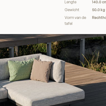
Lengte
140.0 c
specificaties
Gewicht
50.0 kg
Vorm van de
Rechth
tafel