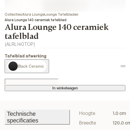
Collecties
Alura Lounge
Lounge Tafelbladen
Alura Lounge 140 ceramiek tafelblad
Alura Lounge 140 ceramiek
tafelblad
(
ALRL140TOP
)
Tafelblad afwerking
Black Ceramic
In winkelwagen
In winkelwagen
Hoogte
1.0 cm
Technische
specificaties
Breedte
120.0 c
Technische