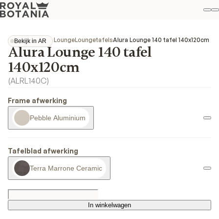
Mi
Z
Fav
Collecties
Alura Lounge
Loungetafels
Alura Lounge 140 tafel 140x120cm
Bekijk in AR
Alura Lounge 140 tafel
Bekijk in AR
140x120cm
(
ALRL140C
)
Frame afwerking
Pebble Aluminium
Tafelblad afwerking
Terra Marrone Ceramic
In winkelwagen
In winkelwagen