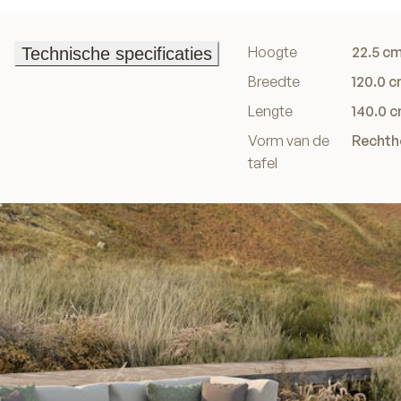
Hoogte
22.5 c
Technische specificaties
Technische specificaties
Breedte
120.0 
Lengte
140.0 
Vorm van de
Rechth
tafel