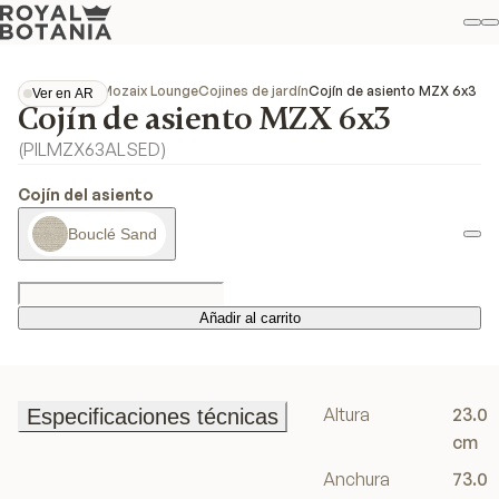
Mi
B
Favo
Colecciones
Mozaix Lounge
Cojines de jardín
Cojín de asiento MZX 6x3
Ver en AR
Cojín de asiento MZX 6x3
Ver en AR
(
PILMZX63ALSED
)
Cojín del asiento
Bouclé Sand
Añadir al carrito
Añadir al carrito
Altura
23.0
Especificaciones técnicas
Especificaciones técnicas
cm
Anchura
73.0