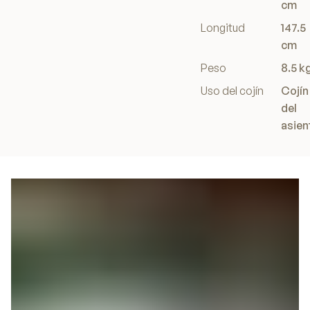
cm
Longitud
147.5
cm
Peso
8.5 k
Uso del cojín
Cojín
del
asien