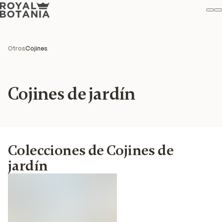
Mi
B
Favo
Otros
Cojines
Cojines de jardín
Colecciones de Cojines de
jardín