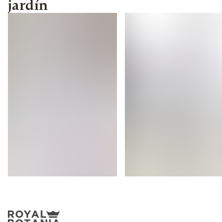
jardín
Calypso
Ninix