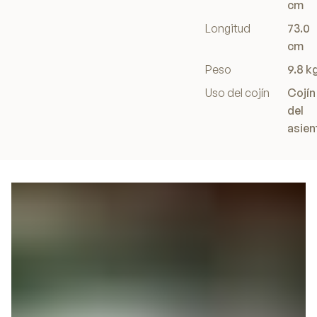
cm
Longitud
73.0
cm
Peso
9.8 k
Uso del cojín
Cojín
del
asien