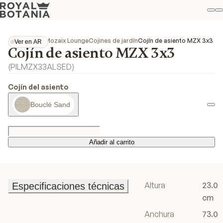
Mi
B
Favo
Colecciones
Mozaix Lounge
Cojines de jardín
Cojín de asiento MZX 3x3
Ver en AR
Cojín de asiento MZX 3x3
Ver en AR
(
PILMZX33ALSED
)
Cojín del asiento
Bouclé Sand
Añadir al carrito
Añadir al carrito
Altura
23.0
Especificaciones técnicas
Especificaciones técnicas
cm
Anchura
73.0