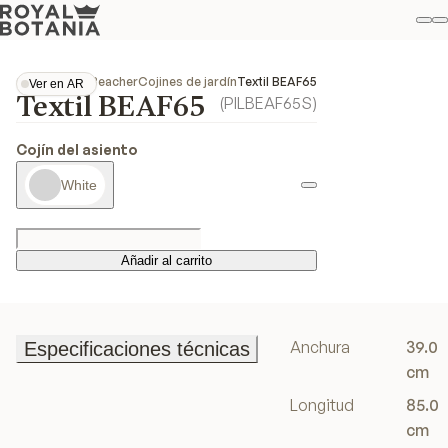
Mi
B
Favo
Colecciones
Beacher
Cojines de jardín
Textil BEAF65
Ver en AR
Textil BEAF65
Ver en AR
(
PILBEAF65S
)
Cojín del asiento
White
Añadir al carrito
Añadir al carrito
Anchura
39.0
Especificaciones técnicas
Especificaciones técnicas
cm
Longitud
85.0
cm