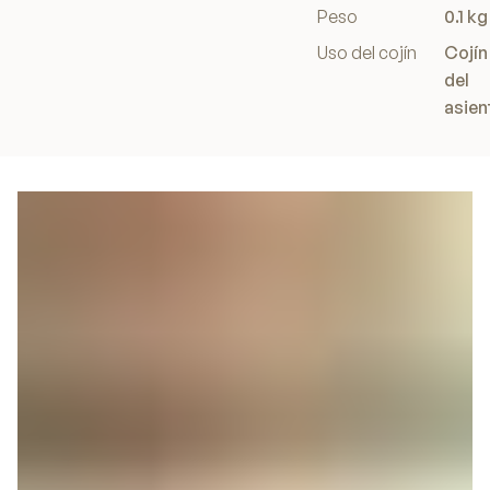
Peso
0.1 kg
Uso del cojín
Cojín
del
asien