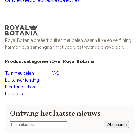
Ontdek de collectie
Alle collecties
Ontdek de collectie
Alle collecties
Royal Botania creëert buitenmeubelen waarin luxe en verfijning
harmonieus samengaan met vooruitstrevende ontwerpen.
Productcategorieën
Over Royal Botania
Tuinmeubelen
FAQ
Buitenverlichting
Plantenbakken
Parasols
Ontvang het laatste nieuws
Abonneren
Abonneren