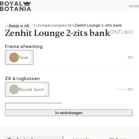
Mi
Z
Fav
Collecties
Zenhit Lounge
Loungesofa's
Zenhit Lounge 2-zits bank
Bekijk in AR
Zenhit Lounge 2-zits bank
Bekijk in AR
(
ZNTL160
)
Frame afwerking
Teak
Zit & rugkussen
Bouclé Sand
In winkelwagen
In winkelwagen