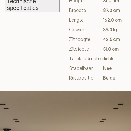
Hoogte
81.0 cm
Technische
specificaties
Breedte
87.0 cm
Technische
Lengte
162.0 cm
specificaties
Gewicht
35.0 kg
Zithoogte
42.5 cm
Zitdiepte
51.0 cm
Tafelbladmateriaal
Teak
Stapelbaar
Nee
Rustpositie
Beide