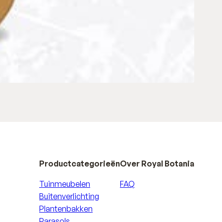
Productcategorieën
Over Royal Botania
Tuinmeubelen
FAQ
Buitenverlichting
Plantenbakken
Parasols