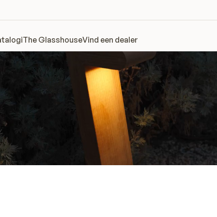
talogi
The Glasshouse
Vind een dealer