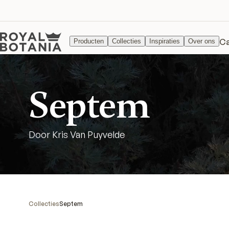
Ca
Producten
Collecties
Inspiraties
Over ons
Septem
Door Kris Van Puyvelde
Collecties
Septem