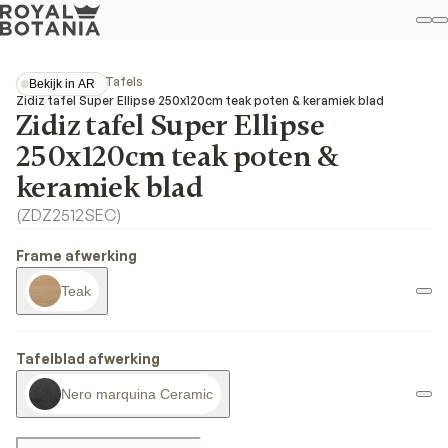
Mi
Z
Fav
Collecties
Zidiz
Tafels
Bekijk in AR
Bekijk in AR
Zidiz tafel Super Ellipse 250x120cm teak poten & keramiek blad
Zidiz tafel Super Ellipse
250x120cm teak poten &
keramiek blad
(
ZDZ2512SEC
)
Frame afwerking
Teak
Tafelblad afwerking
Nero marquina Ceramic