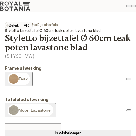
Mi
Z
Fav
Collecties
Styletto
Bijzettafels
Bekijk in AR
Bekijk in AR
Styletto bijzettafel Ø 60cm teak poten lavastone blad
Styletto bijzettafel Ø 60cm teak
poten lavastone blad
(
STY60TVW
)
Frame afwerking
Teak
Tafelblad afwerking
Moon Lavastone
In winkelwagen