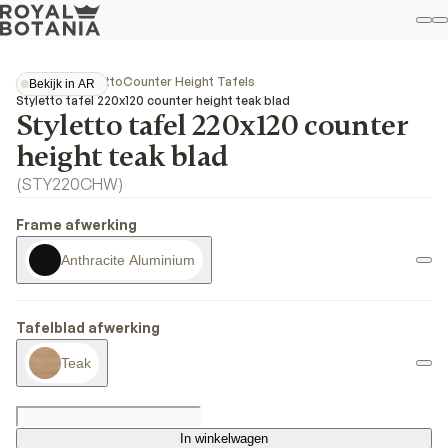
Mi
Z
Fav
Collecties
Styletto
Counter Height Tafels
Bekijk in AR
Bekijk in AR
Styletto tafel 220x120 counter height teak blad
Styletto tafel 220x120 counter
height teak blad
(
STY220CHW
)
Frame afwerking
Anthracite Aluminium
Tafelblad afwerking
Teak
In winkelwagen