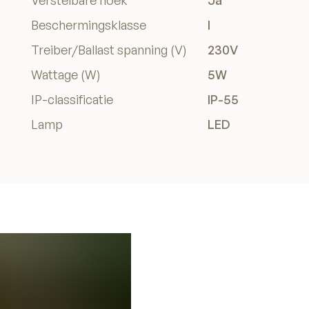
Verstelbare hoek
Ja
Beschermingsklasse
I
Treiber/Ballast spanning (V)
230V
Wattage (W)
5W
IP-classificatie
IP-55
Lamp
LED