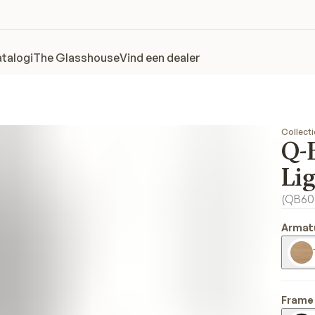
talogi
The Glasshouse
Vind een dealer
Collecti
Q-
Li
(
QB60
Armat
Frame