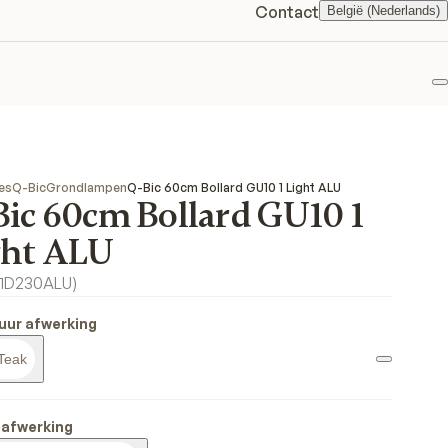
Contact
België (Nederlands)
F
es
Q-Bic
Grondlampen
Q-Bic 60cm Bollard GU10 1 Light ALU
Bic 60cm Bollard GU10 1
ght ALU
1D230ALU
)
uur afwerking
Teak
 afwerking