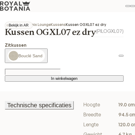
Mi
Z
Fav
Collecties
Organix Lounge
Kussens
Kussen OGXL07 ez dry
Bekijk in AR
Kussen OGXL07 ez dry
Bekijk in AR
(
PILOGXL07
)
Zitkussen
Bouclé Sand
In winkelwagen
In winkelwagen
Hoogte
19.0 cm
Technische specificaties
Technische specificaties
Breedte
94.5 c
Lengte
120.0 
Gewicht
6.7 kg