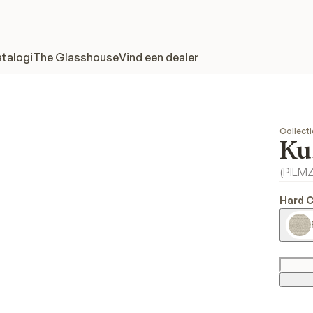
talogi
The Glasshouse
Vind een dealer
Collecti
Ku
(
PILM
Hard 