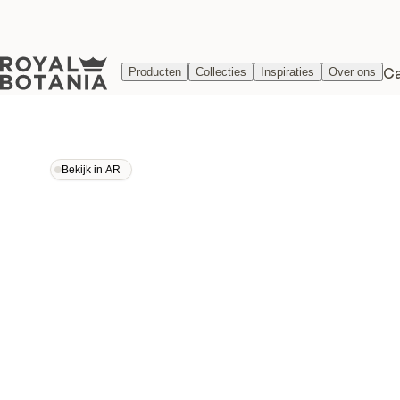
Ca
Producten
Collecties
Inspiraties
Over ons
Bekijk in AR
Bekijk in AR