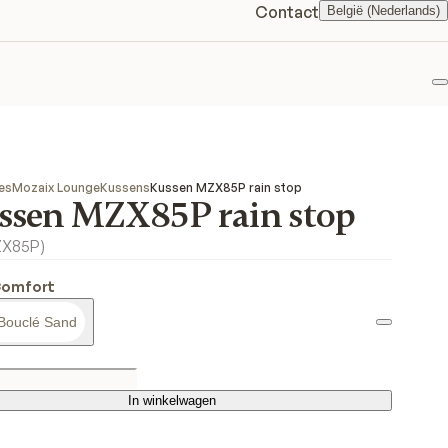
Contact
België (Nederlands)
F
es
Mozaix Lounge
Kussens
Kussen MZX85P rain stop
ssen MZX85P rain stop
ZX85P
)
Comfort
Bouclé Sand
In winkelwagen
In winkelwagen