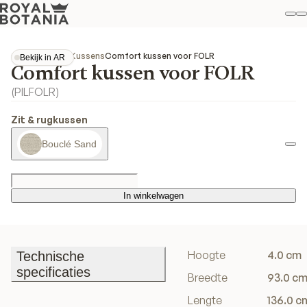
Mi
Z
Fav
Collecties
Folia
Kussens
Comfort kussen voor FOLR
Bekijk in AR
Comfort kussen voor FOLR
Bekijk in AR
(
PILFOLR
)
Zit & rugkussen
Bouclé Sand
In winkelwagen
In winkelwagen
Hoogte
4.0 cm
Technische
specificaties
Breedte
93.0 c
Technische
Lengte
136.0 c
specificaties