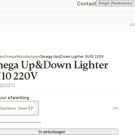
Contact
België (Nederlands)
F
es
Omega
Wandlampen
Omega Up&Down Lighter GU10 220V
ega Up&Down Lighter
10 220V
2D220
)
uur afwerking
Stainless Steel EP
In winkelwagen