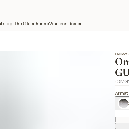
talogi
The Glasshouse
Vind een dealer
Collecti
Om
GU
(
OMG
Armat