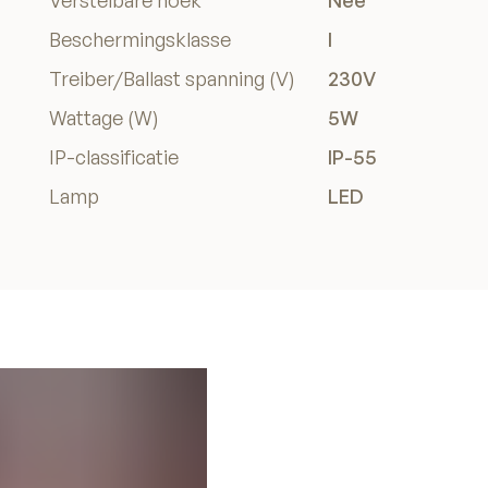
Verstelbare hoek
Nee
Beschermingsklasse
I
Treiber/Ballast spanning (V)
230V
Wattage (W)
5W
IP-classificatie
IP-55
Lamp
LED