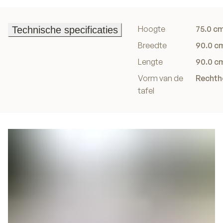
Hoogte
75.0 c
Technische specificaties
Technische specificaties
Breedte
90.0 c
Lengte
90.0 c
Vorm van de
Rechth
tafel