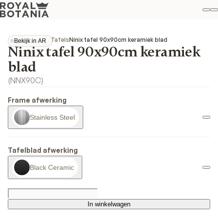
Mi
Z
Fav
Collecties
Ninix
Tafels
Ninix tafel 90x90cm keramiek blad
Bekijk in AR
Ninix tafel 90x90cm keramiek
Bekijk in AR
blad
(
NNX90C
)
Frame afwerking
Stainless Steel
Tafelblad afwerking
Black Ceramic
In winkelwagen
In winkelwagen