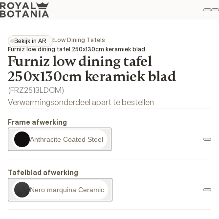
Mi
Z
Fav
Collecties
Furniz
Low Dining Tafels
Bekijk in AR
Bekijk in AR
Furniz low dining tafel 250x130cm keramiek blad
Furniz low dining tafel
250x130cm keramiek blad
(
FRZ2513LDCM
)
Verwarmingsonderdeel apart te bestellen
Frame afwerking
Anthracite Coated Steel
Tafelblad afwerking
Nero marquina Ceramic