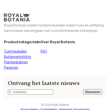
Royal Botania creëert buitenmeubelen waarin luxe en verfijning
harmonieus samengaan met vooruitstrevende ontwerpen.
Productcategorieën
Over Royal Botania
Tuinmeubelen
FAQ
Buitenverlichting
Plantenbakken
Parasols
Ontvang het laatste nieuws
Abonneren
Abonneren
©
2026
Royal Botania
Privacybeleid
—
Cookiebeleid
—
Algemene Voorwaarden