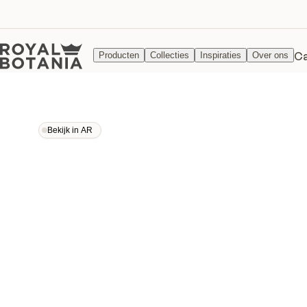
Ca
Producten
Collecties
Inspiraties
Over ons
Bekijk in AR
Bekijk in AR