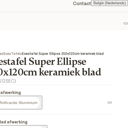
Contact
België (Nederlands)
F
es
Exes
Tafels
Exestafel Super Ellipse 250x120cm keramiek blad
stafel Super Ellipse
0x120cm keramiek blad
512SEC
)
 afwerking
Anthracite Aluminium
lad afwerking