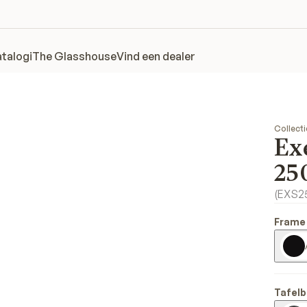
talogi
The Glasshouse
Vind een dealer
Collecti
Exe
25
(
EXS2
Frame
Tafelb