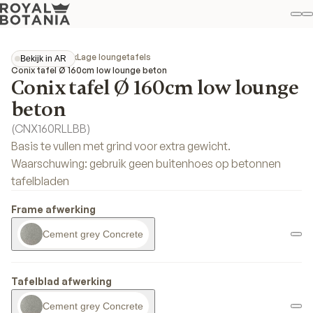
Mi
Z
Fav
Collecties
Conix
Lage loungetafels
Bekijk in AR
Bekijk in AR
Conix tafel Ø 160cm low lounge beton
Conix tafel Ø 160cm low lounge
beton
(
CNX160RLLBB
)
Basis te vullen met grind voor extra gewicht.
Waarschuwing: gebruik geen buitenhoes op betonnen
tafelbladen
Frame afwerking
Cement grey Concrete
Tafelblad afwerking
Cement grey Concrete