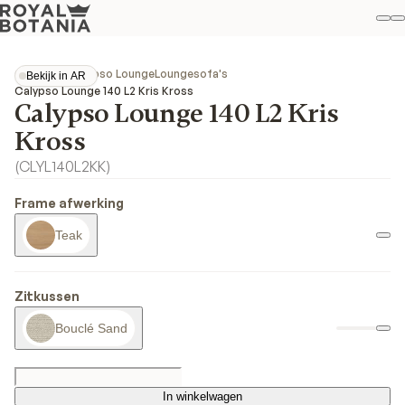
Mi
Z
Fav
Collecties
Calypso Lounge
Loungesofa's
Bekijk in AR
Bekijk in AR
Calypso Lounge 140 L2 Kris Kross
Calypso Lounge 140 L2 Kris
Kross
(
CLYL140L2KK
)
Frame afwerking
Teak
Zitkussen
Bouclé Sand
In winkelwagen