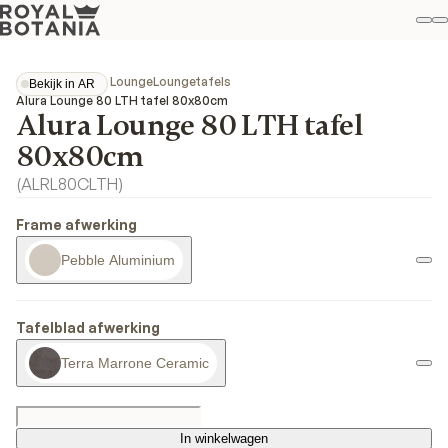
Mi
Z
Fav
Collecties
Alura Lounge
Loungetafels
Bekijk in AR
Bekijk in AR
Alura Lounge 80 LTH tafel 80x80cm
Alura Lounge 80 LTH tafel
80x80cm
(
ALRL80CLTH
)
Frame afwerking
Pebble Aluminium
Tafelblad afwerking
Terra Marrone Ceramic
In winkelwagen