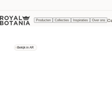
Ca
Producten
Collecties
Inspiraties
Over ons
Bekijk in AR
Bekijk in AR