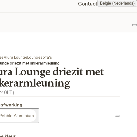
Contact
België (Nederlands)
F
es
Alura Lounge
Loungesofa's
unge driezit met linkerarmleuning
ura Lounge driezit met
nkerarmleuning
240LT
)
 afwerking
Pebble Aluminium
ne kleur