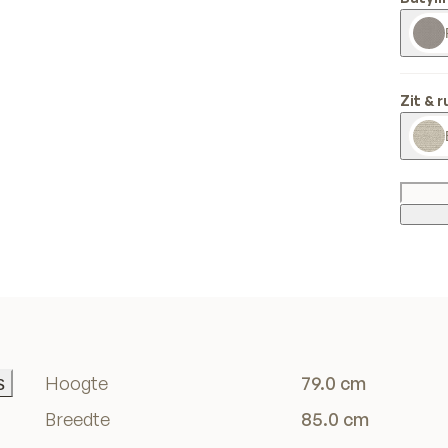
Zit & 
s
Hoogte
79.0 cm
s
Breedte
85.0 cm