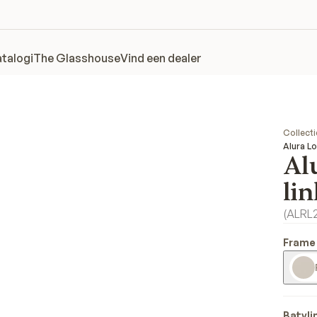
talogi
The Glasshouse
Vind een dealer
Collecti
Alura Lo
Al
li
(
ALRL
Frame
Batyli