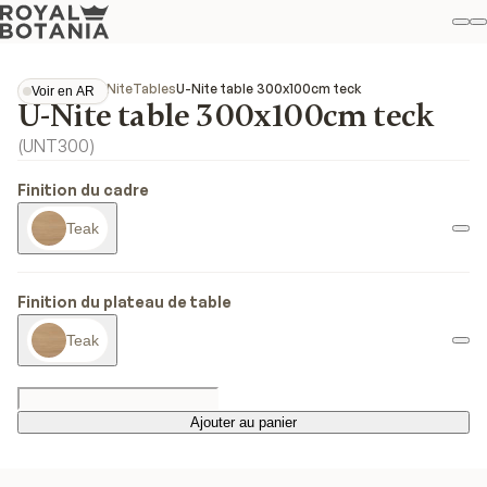
M
R
Fav
Collections
U-Nite
Tables
U-Nite table 300x100cm teck
Voir en AR
U-Nite table 300x100cm teck
Voir en AR
(
UNT300
)
Finition du cadre
Teak
Finition du plateau de table
Teak
Ajouter au panier
Ajouter au panier