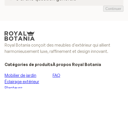
Continuer
Continuer
Prénom
Nom
Royal Botania conçoit des meubles d'extérieur qui allient
Nom de l'entreprise
harmonieusement luxe, raffinement et design innovant.
Catégories de produits
À propos Royal Botania
Rôle dans l'entreprise
Mobilier de jardin
FAQ
Éclairage extérieur
Adresse email
Planteurs
Parasols
Pays
Recevez les dernières nouvelles
Quelle est ta question
S'abonner
S'abonner