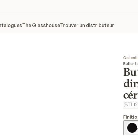
atalogues
The Glasshouse
Trouver un distributeur
Collect
Butler 
Bu
din
cé
(
BTL1
Finiti