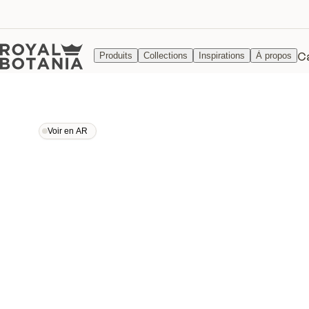
C
Produits
Collections
Inspirations
À propos
Voir en AR
Voir en AR