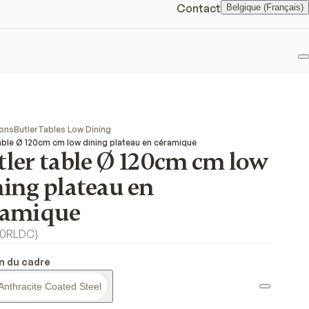
Contact
Belgique (Français)
F
ions
Butler
Tables Low Dining
table Ø 120cm cm low dining plateau en céramique
tler table Ø 120cm cm low
ing plateau en
ramique
20RLDC
)
on du cadre
Anthracite Coated Steel