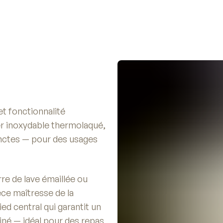
t fonctionnalité
ier inoxydable thermolaqué,
inctes — pour des usages
re de lave émaillée ou
èce maîtresse de la
ed central qui garantit un
finé — idéal pour des repas