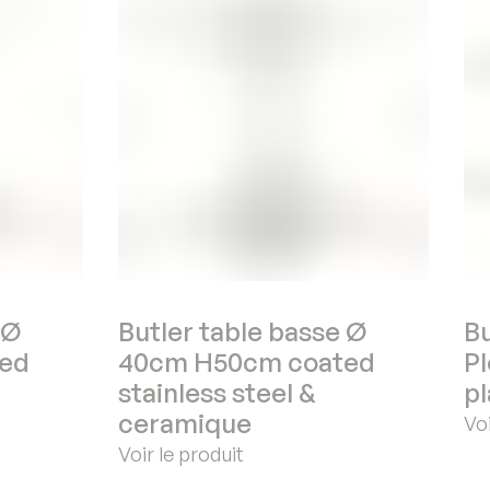
 Ø
Butler table basse Ø
Bu
ed
40cm H50cm coated
P
stainless steel &
p
ceramique
Voi
Voir le produit