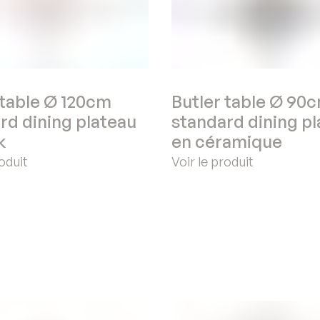
 table Ø 120cm
Butler table Ø 90
rd dining plateau
standard dining p
k
en céramique
roduit
Voir le produit