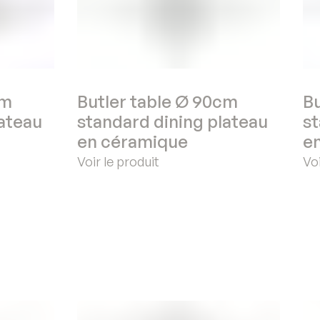
cm
Butler table Ø 90cm
Bu
lateau
standard dining plateau
st
en céramique
en
Voir le produit
Voi