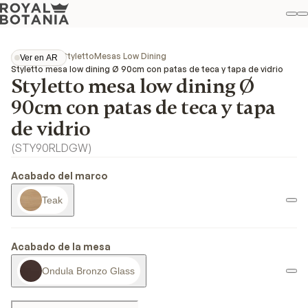
Mi
B
Favo
Colecciones
Styletto
Mesas Low Dining
Ver en AR
Ver en AR
Styletto mesa low dining Ø 90cm con patas de teca y tapa de vidrio
Styletto mesa low dining Ø
90cm con patas de teca y tapa
de vidrio
(
STY90RLDGW
)
Acabado del marco
Teak
Acabado de la mesa
Ondula Bronzo Glass