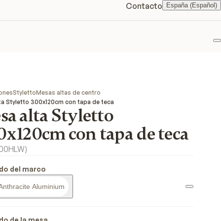
Contacto
España (Español)
F
ones
Styletto
Mesas altas de centro
ta Styletto 300x120cm con tapa de teca
a alta Styletto
0x120cm con tapa de teca
00HLW
)
do del marco
Anthracite Aluminium
do de la mesa