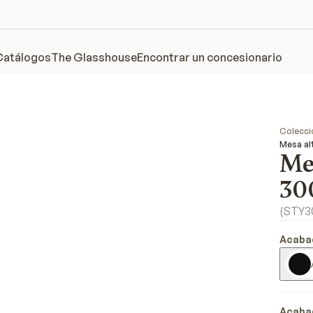
Catálogos
The Glasshouse
Encontrar un concesionario
Colecci
Mesa al
Mes
30
(
STY3
Acaba
Acaba