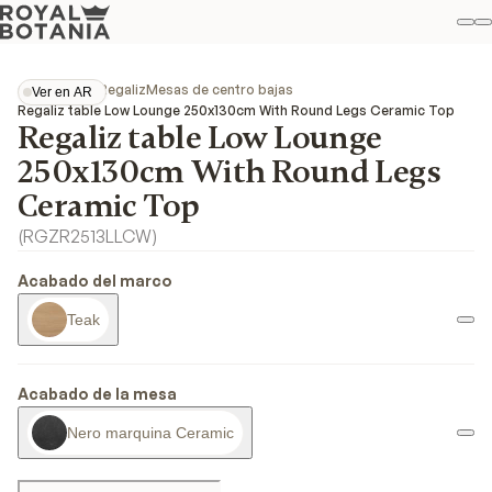
Mi
B
Favo
Colecciones
Regaliz
Mesas de centro bajas
Ver en AR
Ver en AR
Regaliz table Low Lounge 250x130cm With Round Legs Ceramic Top
Regaliz table Low Lounge
250x130cm With Round Legs
Ceramic Top
(
RGZR2513LLCW
)
Acabado del marco
Teak
Acabado de la mesa
Nero marquina Ceramic