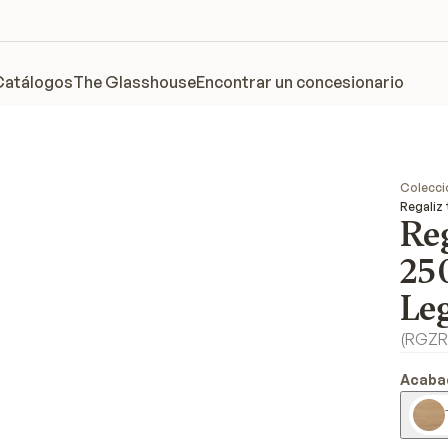
Catálogos
The Glasshouse
Encontrar un concesionario
Colecci
Regaliz
Reg
25
Le
(
RGZR
Acaba