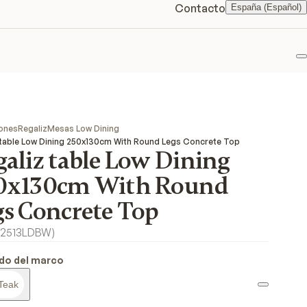
Contacto
España (Español)
F
ones
Regaliz
Mesas Low Dining
 table Low Dining 250x130cm With Round Legs Concrete Top
aliz table Low Dining
0x130cm With Round
gs Concrete Top
2513LDBW
)
do del marco
Teak