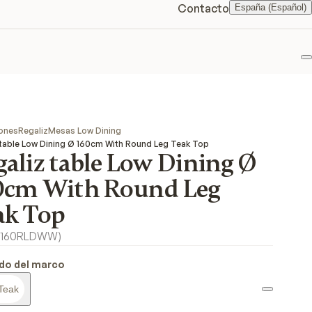
Contacto
España (Español)
F
ones
Regaliz
Mesas Low Dining
 table Low Dining Ø 160cm With Round Leg Teak Top
galiz table Low Dining Ø
0cm With Round Leg
ak Top
160RLDWW
)
do del marco
Teak