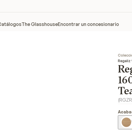
Catálogos
The Glasshouse
Encontrar un concesionario
Colecci
Regaliz
Re
16
Te
(
RGZR
Acaba