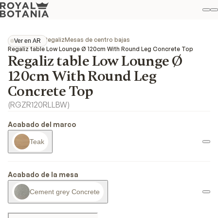
Mi
B
Favo
Colecciones
Regaliz
Mesas de centro bajas
Ver en AR
Ver en AR
Regaliz table Low Lounge Ø 120cm With Round Leg Concrete Top
Regaliz table Low Lounge Ø
120cm With Round Leg
Concrete Top
(
RGZR120RLLBW
)
Acabado del marco
Teak
Acabado de la mesa
Cement grey Concrete