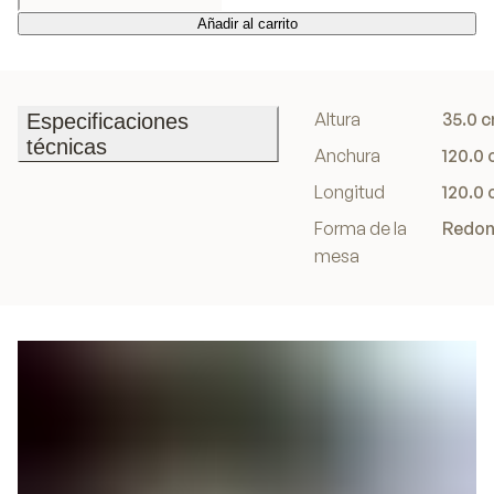
Añadir al carrito
Añadir al carrito
Altura
35.0 
Especificaciones
técnicas
Anchura
120.0
Especificaciones
Longitud
120.0
técnicas
Forma de la
Redo
mesa