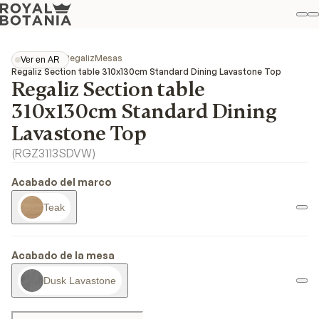
Mi
B
Favo
Colecciones
Regaliz
Mesas
Ver en AR
Ver en AR
Regaliz Section table 310x130cm Standard Dining Lavastone Top
Regaliz Section table
310x130cm Standard Dining
Lavastone Top
(
RGZ3113SDVW
)
Acabado del marco
Teak
Acabado de la mesa
Dusk Lavastone