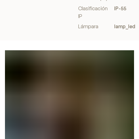
Clasificación
IP-55
IP
Lámpara
lamp_led