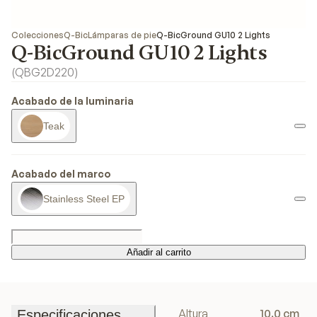
Colecciones
Q-Bic
Lámparas de pie
Q-BicGround GU10 2 Lights
Q-BicGround GU10 2 Lights
(
QBG2D220
)
Acabado de la luminaria
Teak
Acabado del marco
Stainless Steel EP
Añadir al carrito
Añadir al carrito
Altura
10.0 cm
Especificaciones