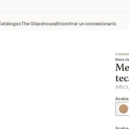
Catálogos
The Glasshouse
Encontrar un concesionario
Colecci
Mesa de
Me
tec
(
MBO
Acaba
Acaba