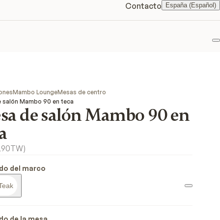
Contacto
España (Español)
F
ones
Mambo Lounge
Mesas de centro
 salón Mambo 90 en teca
sa de salón Mambo 90 en
a
L90TW
)
do del marco
Teak
do de la mesa