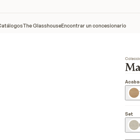
Catálogos
The Glasshouse
Encontrar un concesionario
Colecci
Ma
Acaba
Set