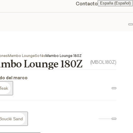
Contacto
España (Español)
F
ones
Mambo Lounge
Sofás
Mambo Lounge 180Z
mbo Lounge 180Z
(
MBOL180Z
)
do del marco
Teak
Bouclé Sand