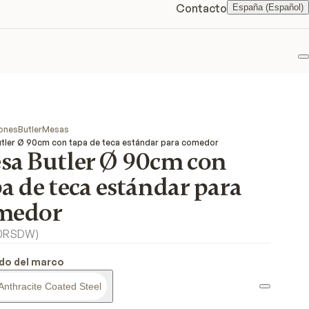
Contacto
España (Español)
F
ones
Butler
Mesas
tler Ø 90cm con tapa de teca estándar para comedor
sa Butler Ø 90cm con
a de teca estándar para
medor
0RSDW
)
do del marco
Anthracite Coated Steel