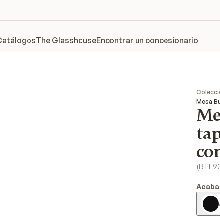
Catálogos
The Glasshouse
Encontrar un concesionario
Colecci
Mesa Bu
Me
tap
co
(
BTL9
Acaba