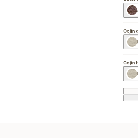
Cojín 
Cojín 