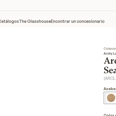
Catálogos
The Glasshouse
Encontrar un concesionario
Colecci
Archy L
Ar
Se
(
ARCL
Acaba
Color d