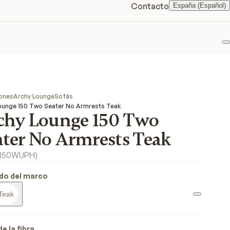
Contacto
España (Español)
F
ones
Archy Lounge
Sofás
ounge 150 Two Seater No Armrests Teak
chy Lounge 150 Two
ater No Armrests Teak
150WUPH
)
do del marco
Teak
e la fibra